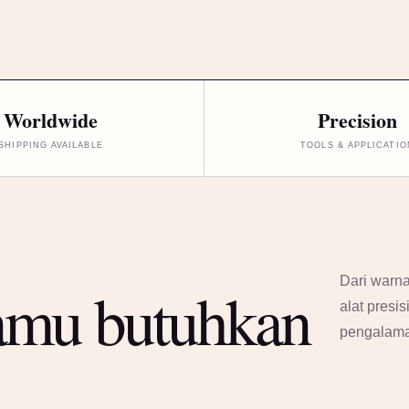
Worldwide
Precision
SHIPPING AVAILABLE
TOOLS & APPLICATIO
Dari warna
amu butuhkan
alat presi
pengalam