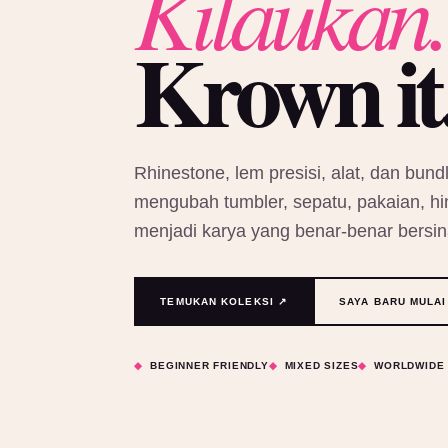
Kilaukan.
Krown it
Rhinestone, lem presisi, alat, dan bundl
mengubah tumbler, sepatu, pakaian, hin
menjadi karya yang benar-benar bersin
TEMUKAN KOLEKSI ↗
SAYA BARU MULAI
BEGINNER FRIENDLY
MIXED SIZES
WORLDWIDE 