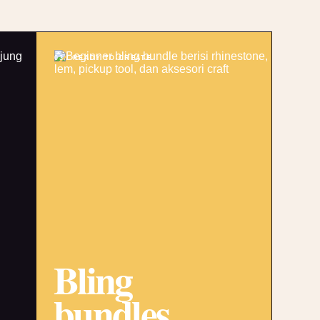
03 / READY TO CREATE
Bling
bundles