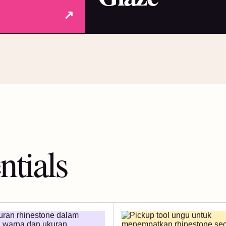
↗
ntials