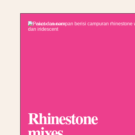
01 / COLOR LIBRARY
Rhinestone
mixes