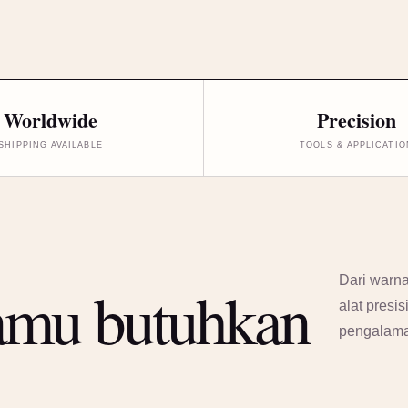
Worldwide
Precision
SHIPPING AVAILABLE
TOOLS & APPLICATIO
Dari warna
amu butuhkan
alat presi
pengalam