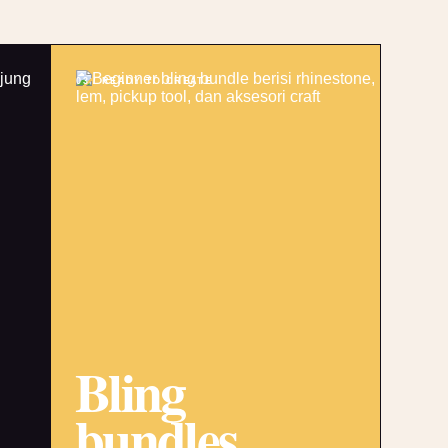
03 / READY TO CREATE
Bling
bundles