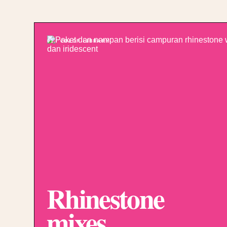
01 / COLOR LIBRARY
Rhinestone
mixes