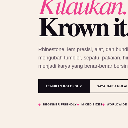
Kilaukan.
Krown it
Rhinestone, lem presisi, alat, dan bundl
mengubah tumbler, sepatu, pakaian, hin
menjadi karya yang benar-benar bersin
TEMUKAN KOLEKSI ↗
SAYA BARU MULAI
BEGINNER FRIENDLY
MIXED SIZES
WORLDWIDE 