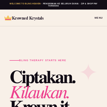
WELCOME TO BLING HEAVEN
· PENGIRIMAN KE SELURUH DUNIA · ZIP & SHOP PAY
TERSEDIA
Krowned Krystals
MENU
BLING THERAPY STARTS HERE
Ciptakan.
Kilaukan.
Krown it.