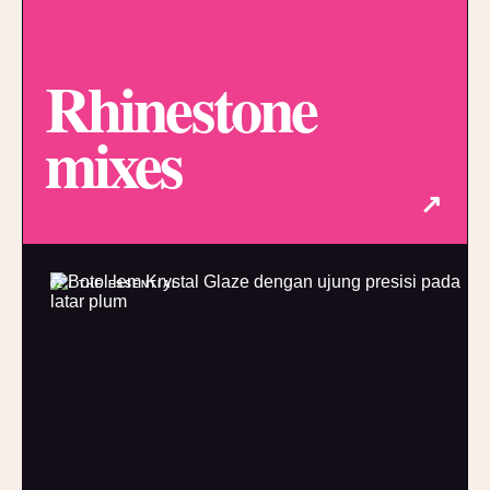
Rhinestone
mixes
↗
02 / THE ESSENTIAL