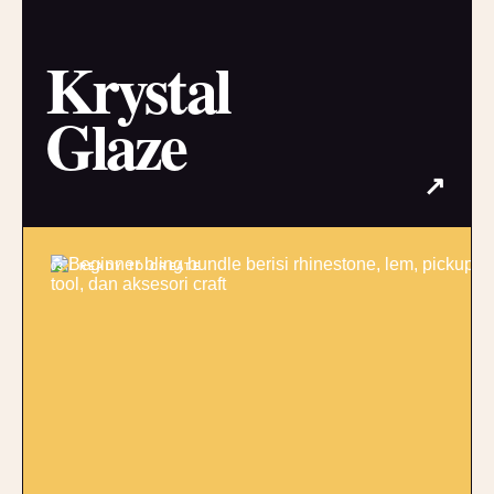
Krystal
Glaze
↗
03 / READY TO CREATE