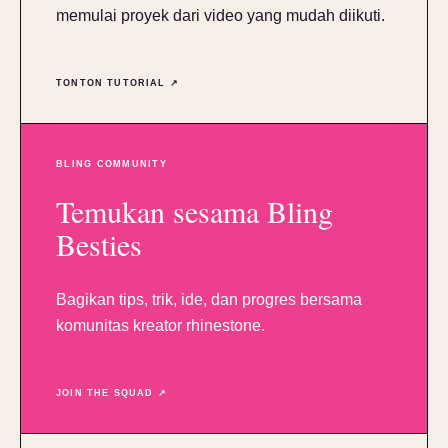
memulai proyek dari video yang mudah diikuti.
TONTON TUTORIAL ↗
BLING COMMUNITY
Temukan sesama Bling
Besties
Bagikan tips, trik, ide, dan progres bersama
komunitas kreator rhinestone.
JOIN THE SQUAD ↗