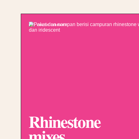
01 / COLOR LIBRARY
Rhinestone
mixes