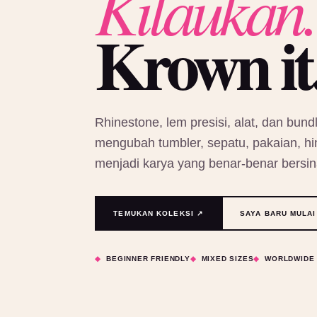
Kilaukan.
Krown it
Rhinestone, lem presisi, alat, dan bundl
mengubah tumbler, sepatu, pakaian, hin
menjadi karya yang benar-benar bersin
TEMUKAN KOLEKSI ↗
SAYA BARU MULAI
BEGINNER FRIENDLY
MIXED SIZES
WORLDWIDE 