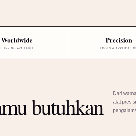
Worldwide
Precision
SHIPPING AVAILABLE
TOOLS & APPLICATIO
Dari warna
amu butuhkan
alat presi
pengalam