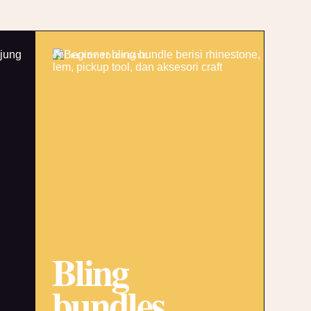
03 / READY TO CREATE
Bling
bundles