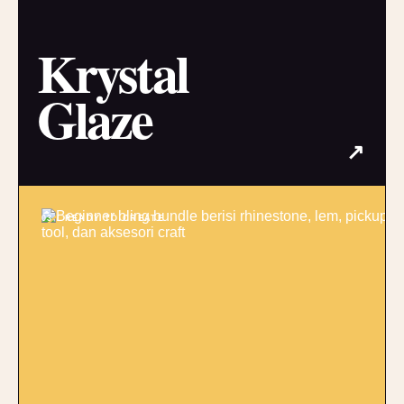
Krystal
Glaze
↗
03 / READY TO CREATE