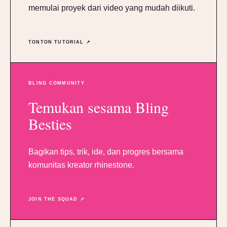
memulai proyek dari video yang mudah diikuti.
TONTON TUTORIAL ↗
BLING COMMUNITY
Temukan sesama Bling
Besties
Bagikan tips, trik, ide, dan progres bersama
komunitas kreator rhinestone.
JOIN THE SQUAD ↗