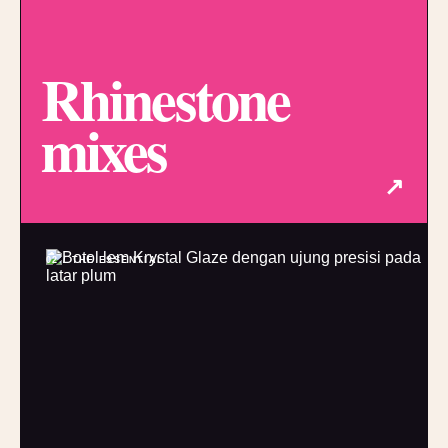
Rhinestone
mixes
↗
02 / THE ESSENTIAL