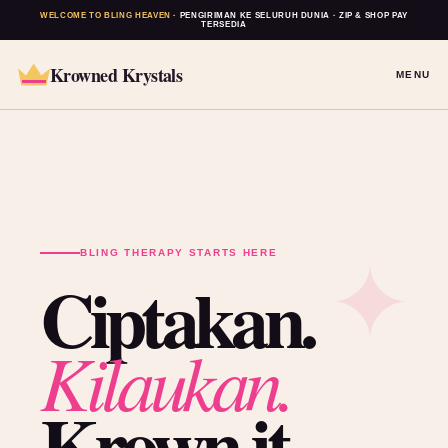
WELCOME TO BLING HEAVEN
· PENGIRIMAN KE SELURUH DUNIA · ZIP & SHOP PAY
TERSEDIA
Krowned Krystals
MENU
BLING THERAPY STARTS HERE
Ciptakan.
Kilaukan.
Krown it.