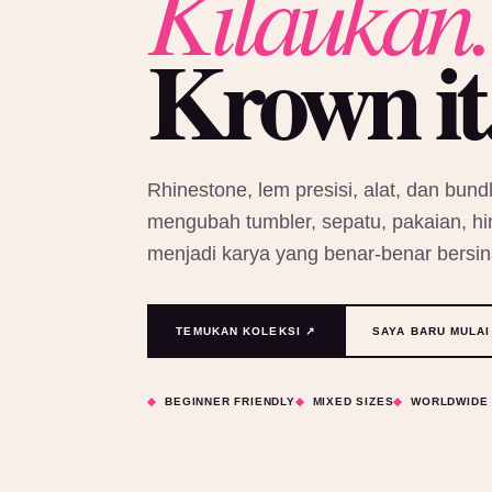
Kilaukan.
Krown it
Rhinestone, lem presisi, alat, dan bundl
mengubah tumbler, sepatu, pakaian, hin
menjadi karya yang benar-benar bersin
TEMUKAN KOLEKSI ↗
SAYA BARU MULAI
BEGINNER FRIENDLY
MIXED SIZES
WORLDWIDE 