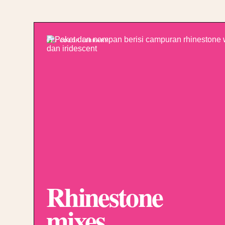
01 / COLOR LIBRARY
Rhinestone
mixes