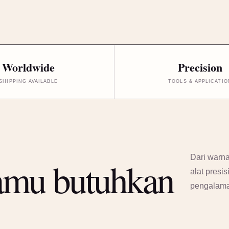
Worldwide
Precision
SHIPPING AVAILABLE
TOOLS & APPLICATIO
Dari warna
amu butuhkan
alat presi
pengalam