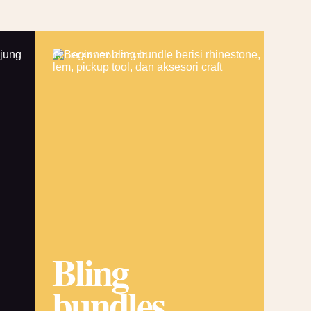
03 / READY TO CREATE
Bling
bundles