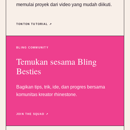
memulai proyek dari video yang mudah diikuti.
TONTON TUTORIAL ↗
BLING COMMUNITY
Temukan sesama Bling
Besties
Bagikan tips, trik, ide, dan progres bersama
komunitas kreator rhinestone.
JOIN THE SQUAD ↗