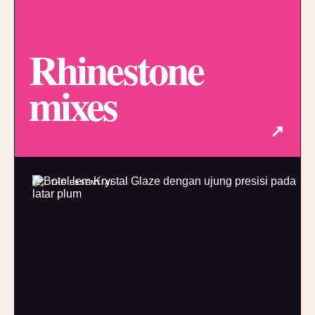
Rhinestone
mixes
↗
02 / THE ESSENTIAL