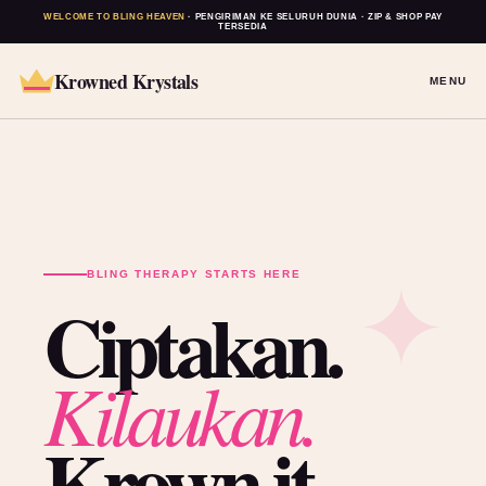
WELCOME TO BLING HEAVEN
· PENGIRIMAN KE SELURUH DUNIA · ZIP & SHOP PAY
TERSEDIA
Krowned Krystals
MENU
BLING THERAPY STARTS HERE
Ciptakan.
Kilaukan.
Krown it.