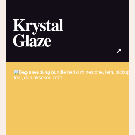
Krystal
Glaze
↗
03 / READY TO CREATE