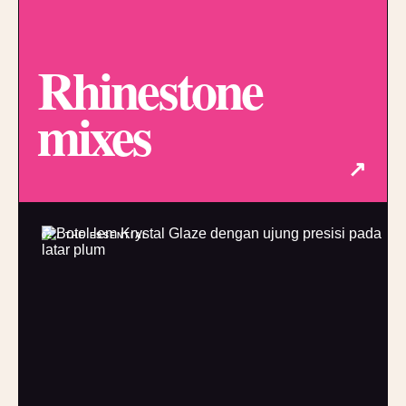
Rhinestone
mixes
↗
02 / THE ESSENTIAL