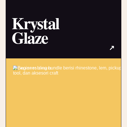
Krystal
Glaze
↗
03 / READY TO CREATE