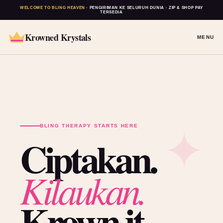
WELCOME TO BLING HEAVEN
· PENGIRIMAN KE SELURUH DUNIA · ZIP & SHOP PAY
TERSEDIA
Krowned Krystals
MENU
BLING THERAPY STARTS HERE
Ciptakan.
Kilaukan.
Krown it.