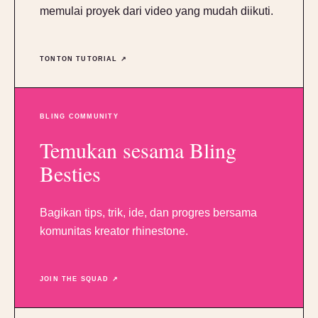
memulai proyek dari video yang mudah diikuti.
TONTON TUTORIAL ↗
BLING COMMUNITY
Temukan sesama Bling
Besties
Bagikan tips, trik, ide, dan progres bersama
komunitas kreator rhinestone.
JOIN THE SQUAD ↗