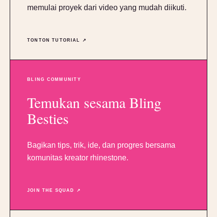
memulai proyek dari video yang mudah diikuti.
TONTON TUTORIAL ↗
BLING COMMUNITY
Temukan sesama Bling
Besties
Bagikan tips, trik, ide, dan progres bersama
komunitas kreator rhinestone.
JOIN THE SQUAD ↗