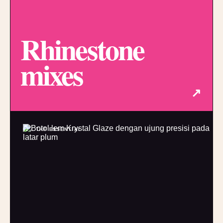
Rhinestone
mixes
↗
02 / THE ESSENTIAL