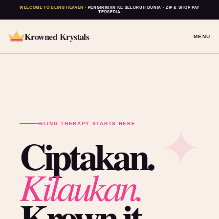
WELCOME TO BLING HEAVEN
· PENGIRIMAN KE SELURUH DUNIA · ZIP & SHOP PAY
TERSEDIA
Krowned Krystals
MENU
BLING THERAPY STARTS HERE
Ciptakan.
Kilaukan.
Krown it.