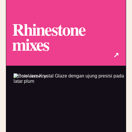
Rhinestone
mixes
↗
02 / THE ESSENTIAL