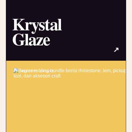
Krystal
Glaze
↗
03 / READY TO CREATE