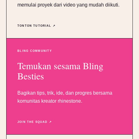
memulai proyek dari video yang mudah diikuti.
TONTON TUTORIAL ↗
BLING COMMUNITY
Temukan sesama Bling
Besties
Bagikan tips, trik, ide, dan progres bersama
komunitas kreator rhinestone.
JOIN THE SQUAD ↗