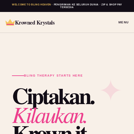
WELCOME TO BLING HEAVEN
· PENGIRIMAN KE SELURUH DUNIA · ZIP & SHOP PAY
TERSEDIA
Krowned Krystals
MENU
BLING THERAPY STARTS HERE
Ciptakan.
Kilaukan.
Krown it.