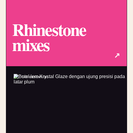
Rhinestone
mixes
↗
02 / THE ESSENTIAL