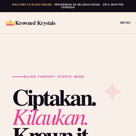
WELCOME TO BLING HEAVEN
· PENGIRIMAN KE SELURUH DUNIA · ZIP & SHOP PAY
TERSEDIA
Krowned Krystals
MENU
BLING THERAPY STARTS HERE
Ciptakan.
Kilaukan.
Krown it.