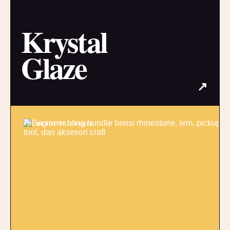
Krystal
Glaze
↗
03 / READY TO CREATE