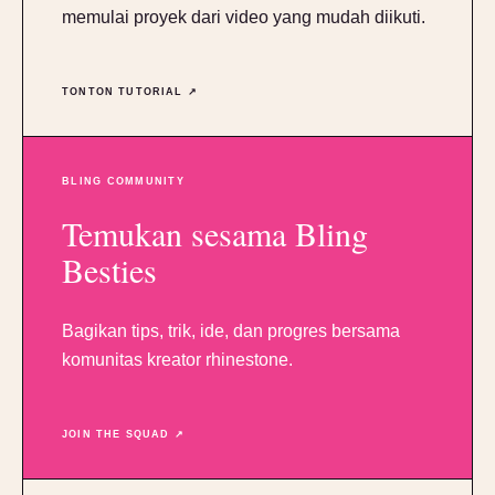
memulai proyek dari video yang mudah diikuti.
TONTON TUTORIAL ↗
BLING COMMUNITY
Temukan sesama Bling
Besties
Bagikan tips, trik, ide, dan progres bersama
komunitas kreator rhinestone.
JOIN THE SQUAD ↗