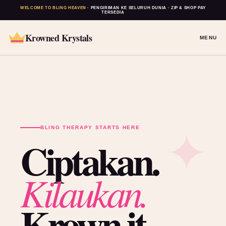
WELCOME TO BLING HEAVEN
· PENGIRIMAN KE SELURUH DUNIA · ZIP & SHOP PAY
TERSEDIA
Krowned Krystals
MENU
BLING THERAPY STARTS HERE
Ciptakan.
Kilaukan.
Krown it.