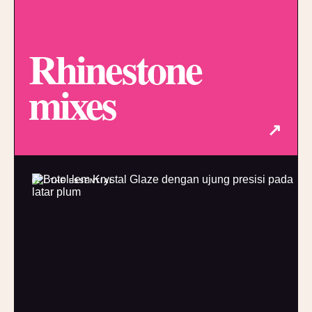
Rhinestone
mixes
↗
02 / THE ESSENTIAL