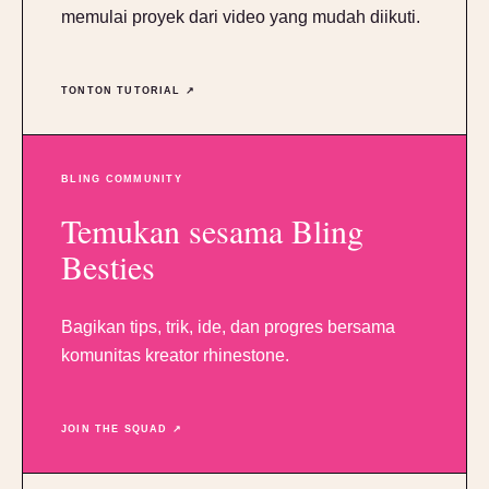
memulai proyek dari video yang mudah diikuti.
TONTON TUTORIAL ↗
BLING COMMUNITY
Temukan sesama Bling
Besties
Bagikan tips, trik, ide, dan progres bersama
komunitas kreator rhinestone.
JOIN THE SQUAD ↗