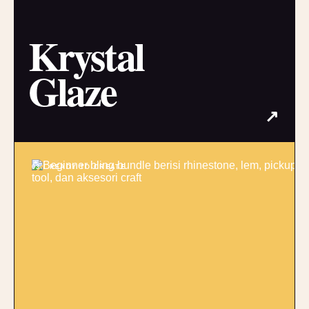
Krystal
Glaze
↗
03 / READY TO CREATE