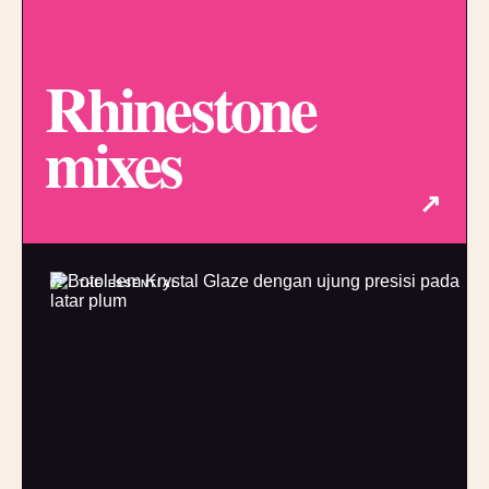
Rhinestone
mixes
↗
02 / THE ESSENTIAL