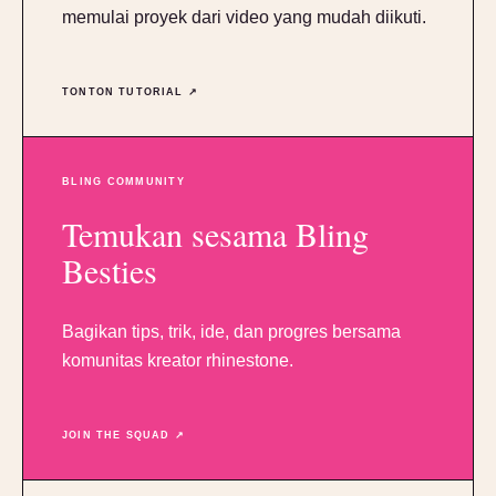
memulai proyek dari video yang mudah diikuti.
TONTON TUTORIAL ↗
BLING COMMUNITY
Temukan sesama Bling
Besties
Bagikan tips, trik, ide, dan progres bersama
komunitas kreator rhinestone.
JOIN THE SQUAD ↗