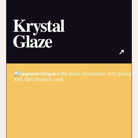
Krystal
Glaze
↗
03 / READY TO CREATE