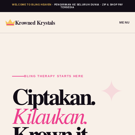
WELCOME TO BLING HEAVEN
· PENGIRIMAN KE SELURUH DUNIA · ZIP & SHOP PAY
TERSEDIA
Krowned Krystals
MENU
BLING THERAPY STARTS HERE
Ciptakan.
Kilaukan.
Krown it.