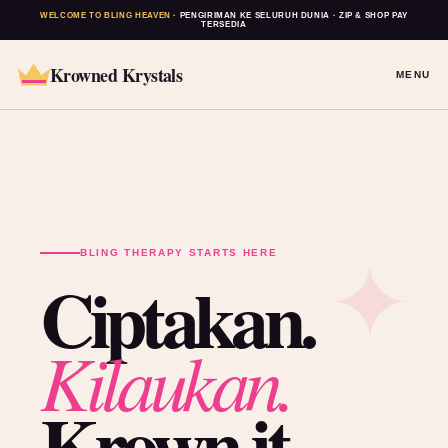
WELCOME TO BLING HEAVEN
· PENGIRIMAN KE SELURUH DUNIA · ZIP & SHOP PAY
TERSEDIA
Krowned Krystals
MENU
BLING THERAPY STARTS HERE
Ciptakan.
Kilaukan.
Krown it.