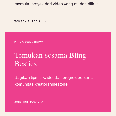
memulai proyek dari video yang mudah diikuti.
TONTON TUTORIAL ↗
BLING COMMUNITY
Temukan sesama Bling
Besties
Bagikan tips, trik, ide, dan progres bersama
komunitas kreator rhinestone.
JOIN THE SQUAD ↗