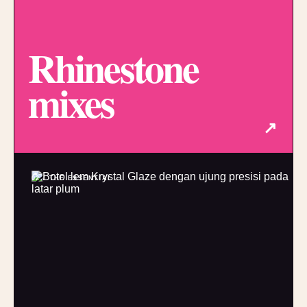
Rhinestone
mixes
↗
02 / THE ESSENTIAL