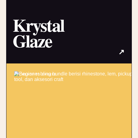
Krystal
Glaze
↗
03 / READY TO CREATE