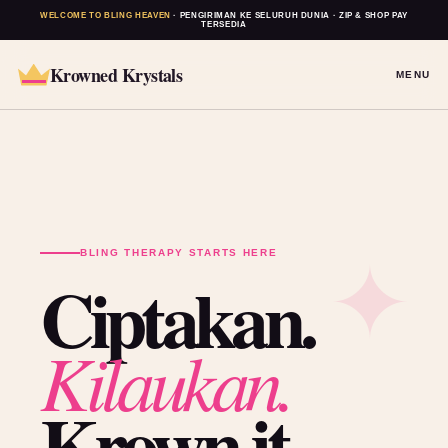
WELCOME TO BLING HEAVEN
· PENGIRIMAN KE SELURUH DUNIA · ZIP & SHOP PAY
TERSEDIA
Krowned Krystals
MENU
BLING THERAPY STARTS HERE
Ciptakan.
Kilaukan.
Krown it.