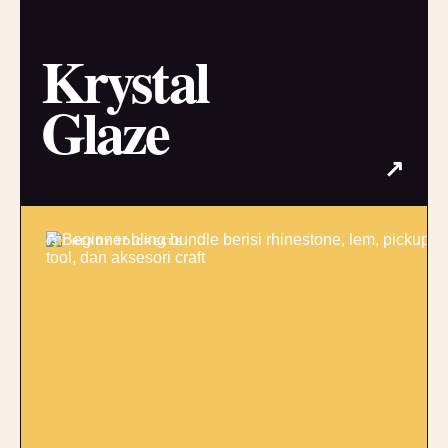
Krystal
Glaze
↗
03 / READY TO CREATE