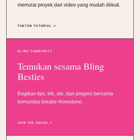
memulai proyek dari video yang mudah diikuti.
TONTON TUTORIAL ↗
BLING COMMUNITY
Temukan sesama Bling
Besties
Bagikan tips, trik, ide, dan progres bersama
komunitas kreator rhinestone.
JOIN THE SQUAD ↗