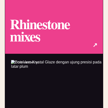
Rhinestone
mixes
↗
02 / THE ESSENTIAL