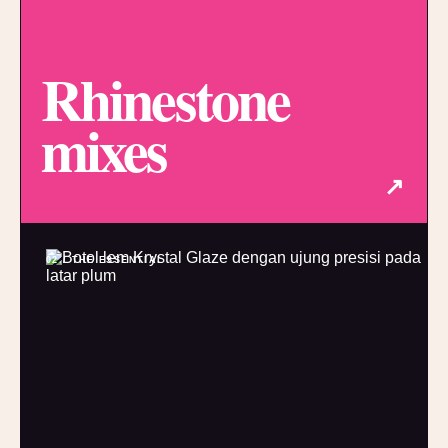
Rhinestone
mixes
↗
02 / THE ESSENTIAL