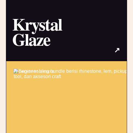
Krystal
Glaze
↗
03 / READY TO CREATE