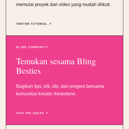
memulai proyek dari video yang mudah diikuti.
TONTON TUTORIAL ↗
BLING COMMUNITY
Temukan sesama Bling
Besties
Bagikan tips, trik, ide, dan progres bersama
komunitas kreator rhinestone.
JOIN THE SQUAD ↗