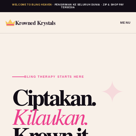
WELCOME TO BLING HEAVEN
· PENGIRIMAN KE SELURUH DUNIA · ZIP & SHOP PAY
TERSEDIA
Krowned Krystals
MENU
BLING THERAPY STARTS HERE
Ciptakan.
Kilaukan.
Krown it.